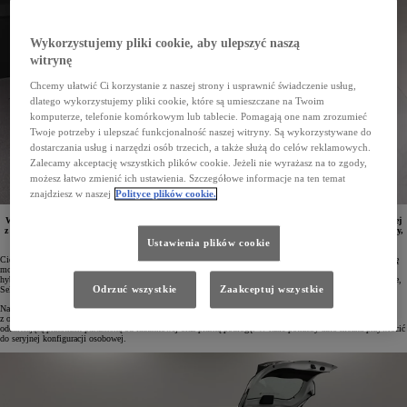
Wykorzystujemy pliki cookie, aby ulepszyć naszą
witrynę
Chcemy ułatwić Ci korzystanie z naszej strony i usprawnić świadczenie usług,
dlatego wykorzystujemy pliki cookie, które są umieszczane na Twoim
komputerze, telefonie komórkowym lub tablecie. Pomagają one nam zrozumieć
Twoje potrzeby i ulepszać funkcjonalność naszej witryny. Są wykorzystywane do
dostarczania usług i narzędzi osób trzecich, a także służą do celów reklamowych.
Zalecamy akceptację wszystkich plików cookie. Jeżeli nie wyrażasz na to zgody,
możesz łatwo zmienić ich ustawienia. Szczegółowe informacje na ten temat
znajdziesz w naszej
Polityce plików cookie.
W salonach Toyoty pojawił się nowy model samochodu dostawczego. Jest to Yaris w wersji ciężarowej
z napędem benzynowym lub hybrydowym. Konwersja została wykonana przez polski oddział Toyoty,
dlatego w razie potrzeby w salonach marki z łatwością można przywrócić konfigurację osobową.
Ustawienia plików cookie
Ciężarowa Toyota Yaris to wygodne narzędzie pracy i najtańszy pojazd dostawczy w ofercie marki. Konwersję
można przeprowadzić zarówno w autach z silnikiem benzynowym 1.5 o mocy 125 KM, jak i tych z układem
hybrydowym 1.5 generującym 116 KM mocy. Do wyboru jest kilka wersji wyposażenia: Comfort, Executive,
Odrzuć wszystkie
Zaakceptuj wszystkie
Selection Style i GR SPORT.
Na czym polega konwersja na wersję ciężarową? W seryjnych Yarisach demontowana jest tylna kanapa
z oparciem oraz pasy bezpieczeństwa dla pasażerów drugiego rzędu. W ich miejsce instaluje się kratę
oddzielającą przestrzeń pasażerską od ładunkowej oraz płaską podłogę. W razie potrzeby auto można przywrócić
do seryjnej konfiguracji osobowej.