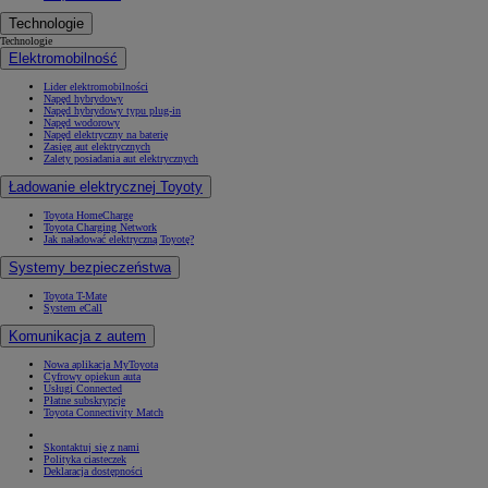
Technologie
Technologie
Elektromobilność
Lider elektromobilności
Napęd hybrydowy
Napęd hybrydowy typu plug-in
Napęd wodorowy
Napęd elektryczny na baterię
Zasięg aut elektrycznych
Zalety posiadania aut elektrycznych
Ładowanie elektrycznej Toyoty
Toyota HomeCharge
Toyota Charging Network
Jak naładować elektryczną Toyotę?
Systemy bezpieczeństwa
Toyota T-Mate
System eCall
Komunikacja z autem
Nowa aplikacja MyToyota
Cyfrowy opiekun auta
Usługi Connected
Płatne subskrypcje
Toyota Connectivity Match
Skontaktuj się z nami
Polityka ciasteczek
Deklaracja dostępności