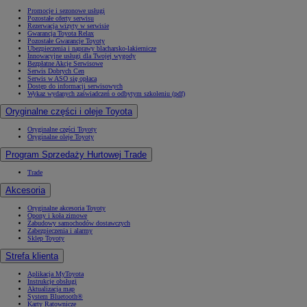
Promocje i sezonowe usługi
Pozostałe oferty serwisu
Rezerwacja wizyty w serwisie
Gwarancja Toyota Relax
Pozostałe Gwarancje Toyoty
Ubezpieczenia i naprawy blacharsko-lakiernicze
Innowacyjne usługi dla Twojej wygody
Bezpłatne Akcje Serwisowe
Serwis Dobrych Cen
Serwis w ASO się opłaca
Dostęp do informacji serwisowych
Wykaz wydanych zaświadczeń o odbytym szkoleniu (pdf)
Oryginalne części i oleje Toyota
Oryginalne części Toyoty
Oryginalne oleje Toyoty
Program Sprzedaży Hurtowej Trade
Trade
Akcesoria
Oryginalne akcesoria Toyoty
Opony i koła zimowe
Zabudowy samochodów dostawczych
Zabezpieczenia i alarmy
Sklep Toyoty
Strefa klienta
Aplikacja MyToyota
Instrukcje obsługi
Aktualizacja map
System Bluetooth®
Karty Ratownicze