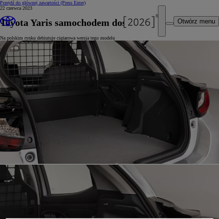
Przejdź do głównej zawartości
(Press Enter)
22 czerwca 2023
Toyota Yaris samochodem dostawczym
Otwórz menu
Na polskim rynku debiutuje ciężarowa wersja tego modelu