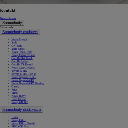
Kontakt
Napisz do nas
Samochody
Samochody
Samochody osobowe
Nowe Aygo X
Yaris
GR Yaris
Yaris Cross
Nowy Yaris Cross
Nowy Urban Cruiser
Corolla Hatchback
Corolla Sedan
Corolla TS Kombi
Nowa Corolla Cross
Toyota C-HR
Toyota C-HR Plug-in
Nowa Toyota C-HR+
Nowa Toyota bZ4X
Nowa Toyota bZ4X Touring
Camry
Prius
Mirai
Nowy RAV4
Land Cruiser
Nowy GR GT
Samochody dostawcze
Hilux
Nowy Hilux
Nowy Hilux Electric
PROACE Max