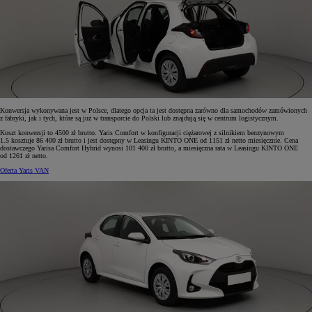
Konwersja wykonywana jest w Polsce, dlatego opcja ta jest dostępna zarówno dla samochodów zamówionych
z fabryki, jak i tych, które są już w transporcie do Polski lub znajdują się w centrum logistycznym.
Koszt konwersji to 4500 zł brutto. Yaris Comfort w konfiguracji ciężarowej z silnikiem benzynowym
1.5 kosztuje 86 400 zł brutto i jest dostępny w Leasingu KINTO ONE od 1151 zł netto miesięcznie. Cena
dostawczego Yarisa Comfort Hybrid wynosi 101 400 zł brutto, a miesięczna rata w Leasingu KINTO ONE
od 1261 zł netto.
Oferta Yaris VAN