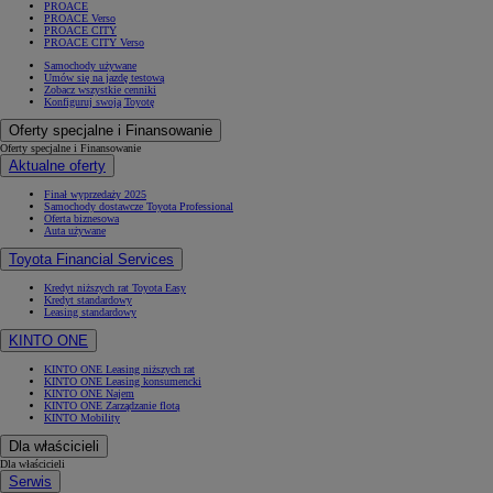
PROACE
PROACE Verso
PROACE CITY
PROACE CITY Verso
Samochody używane
Umów się na jazdę testową
Zobacz wszystkie cenniki
Konfiguruj swoją Toyotę
Oferty specjalne i Finansowanie
Oferty specjalne i Finansowanie
Aktualne oferty
Finał wyprzedaży 2025
Samochody dostawcze Toyota Professional
Oferta biznesowa
Auta używane
Toyota Financial Services
Kredyt niższych rat Toyota Easy
Kredyt standardowy
Leasing standardowy
KINTO ONE
KINTO ONE Leasing niższych rat
KINTO ONE Leasing konsumencki
KINTO ONE Najem
KINTO ONE Zarządzanie flotą
KINTO Mobility
Dla właścicieli
Dla właścicieli
Serwis