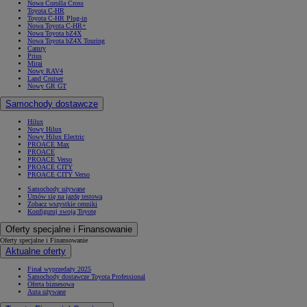
Nowa Corolla Cross
Toyota C-HR
Toyota C-HR Plug-in
Nowa Toyota C-HR+
Nowa Toyota bZ4X
Nowa Toyota bZ4X Touring
Camry
Prius
Mirai
Nowy RAV4
Land Cruiser
Nowy GR GT
Samochody dostawcze
Hilux
Nowy Hilux
Nowy Hilux Electric
PROACE Max
PROACE
PROACE Verso
PROACE CITY
PROACE CITY Verso
Samochody używane
Umów się na jazdę testową
Zobacz wszystkie cenniki
Konfiguruj swoją Toyotę
Oferty specjalne i Finansowanie
Oferty specjalne i Finansowanie
Aktualne oferty
Finał wyprzedaży 2025
Samochody dostawcze Toyota Professional
Oferta biznesowa
Auta używane