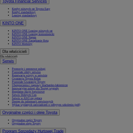
Toyota Financial Services
Kredyt niższych rat Toyota Easy
Kredyt standardowy
Leasing standardowy
KINTO ONE
KINTO ONE Leasing niższych rat
KINTO ONE Leasing konsumencki
KINTO ONE Najem
KINTO ONE Zarządzanie flotą
KINTO Mobility
Dla właścicieli
Dla właścicieli
Serwis
Promocje i sezonowe usługi
Pozostałe oferty serwisu
Rezerwacja wizyty w serwisie
Gwarancja Toyota Relax
Pozostałe Gwarancje Toyoty
Ubezpieczenia i naprawy blacharsko-lakiernicze
Innowacyjne usługi dla Twojej wygody
Bezpłatne Akcje Serwisowe
Serwis Dobrych Cen
Serwis w ASO się opłaca
Dostęp do informacji serwisowych
Wykaz wydanych zaświadczeń o odbytym szkoleniu (pdf)
Oryginalne części i oleje Toyota
Oryginalne części Toyoty
Oryginalne oleje Toyoty
Program Sprzedaży Hurtowej Trade