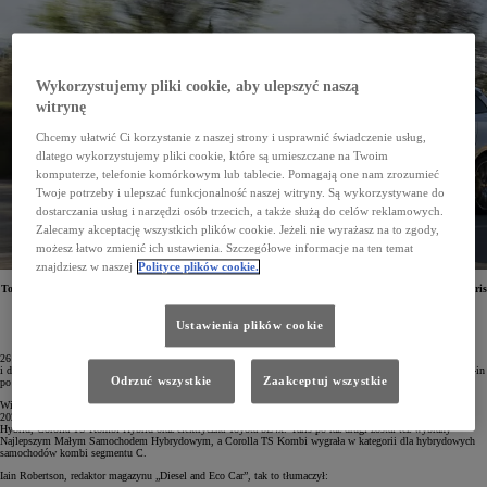
Wykorzystujemy pliki cookie, aby ulepszyć naszą
witrynę
Chcemy ułatwić Ci korzystanie z naszej strony i usprawnić świadczenie usług,
dlatego wykorzystujemy pliki cookie, które są umieszczane na Twoim
komputerze, telefonie komórkowym lub tablecie. Pomagają one nam zrozumieć
Twoje potrzeby i ulepszać funkcjonalność naszej witryny. Są wykorzystywane do
dostarczania usług i narzędzi osób trzecich, a także służą do celów reklamowych.
Zalecamy akceptację wszystkich plików cookie. Jeżeli nie wyrażasz na to zgody,
możesz łatwo zmienić ich ustawienia. Szczegółowe informacje na ten temat
znajdziesz w naszej
Polityce plików cookie.
Toyota została wyróżniona w brytyjskim rankingu 2023 Electrified Top 50 Awards. Dwa modele – Yaris
i Corolla TS Kombi – triumfowały w swoich segmentach. Kolejne nagrody przyniósł plebiscyt
2023 Auto Express New Car Awards.
Ustawienia plików cookie
26 lat temu Toyota rozpoczęła elektryfikację motoryzacji. Od tego czasu sprzedała już ponad 23 mln hybryd
i dziś oferuje pełną gamę zelektryfikowanych napędów – od aut z napędem hybrydowym przez hybrydy plug-in
Odrzuć wszystkie
Zaakceptuj wszystkie
po auta elektryczne na baterie i auta elektryczne zasilane wodorowymi ogniwami paliwowymi.
Wiodącą pozycję Toyoty w kwestii elektryfikacji potwierdzają prestiżowe nagrody i rankingi, w tym
2023 Electrified Top 50 Awards. W tym ostatnim zestawieniu znalazły się aż trzy modele Toyoty: Yaris
Hybrid, Corolla TS Kombi Hybrid oraz elektryczna Toyota bZ4x. Yaris po raz drugi został też wybrany
Najlepszym Małym Samochodem Hybrydowym, a Corolla TS Kombi wygrała w kategorii dla hybrydowych
samochodów kombi segmentu C.
Iain Robertson, redaktor magazynu „Diesel and Eco Car”, tak to tłumaczył: