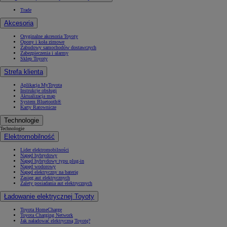
Trade
Akcesoria
Oryginalne akcesoria Toyoty
Opony i koła zimowe
Zabudowy samochodów dostawczych
Zabezpieczenia i alarmy
Sklep Toyoty
Strefa klienta
Aplikacja MyToyota
Instrukcje obsługi
Aktualizacja map
System Bluetooth®
Karty Ratownicze
Technologie
Technologie
Elektromobilność
Lider elektromobilności
Napęd hybrydowy
Napęd hybrydowy typu plug-in
Napęd wodorowy
Napęd elektryczny na baterię
Zasięg aut elektrycznych
Zalety posiadania aut elektrycznych
Ładowanie elektrycznej Toyoty
Toyota HomeCharge
Toyota Charging Network
Jak naładować elektryczną Toyotę?