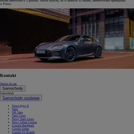
została zamówiona w 2 godziny. Jeszcze szybciej, bo w zaledwie 35 sekund, zarezerwowano egzemplarze
w Polsce.
Kontakt
Napisz do nas
Samochody
Samochody
Samochody osobowe
Nowe Aygo X
Yaris
GR Yaris
Yaris Cross
Nowy Yaris Cross
Nowy Urban Cruiser
Corolla Hatchback
Corolla Sedan
Corolla TS Kombi