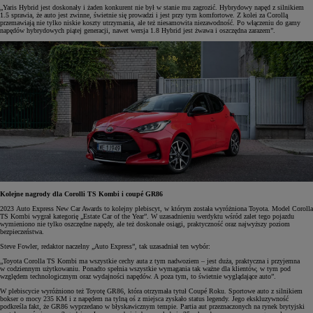
„Yaris Hybrid jest doskonały i żaden konkurent nie był w stanie mu zagrozić. Hybrydowy napęd z silnikiem
1.5 sprawia, że auto jest zwinne, świetnie się prowadzi i jest przy tym komfortowe. Z kolei za Corollą
przemawiają nie tylko niskie koszty utrzymania, ale też niesamowita niezawodność. Po włączeniu do gamy
napędów hybrydowych piątej generacji, nawet wersja 1.8 Hybrid jest żwawa i oszczędna zarazem”.
Kolejne nagrody dla Corolli TS Kombi i coupé GR86
2023 Auto Express New Car Awards to kolejny plebiscyt, w którym została wyróżniona Toyota. Model Corolla
TS Kombi wygrał kategorię „Estate Car of the Year”. W uzasadnieniu werdyktu wśród zalet tego pojazdu
wymieniono nie tylko oszczędne napędy, ale też doskonałe osiągi, praktyczność oraz najwyższy poziom
bezpieczeństwa.
Steve Fowler, redaktor naczelny „Auto Express”, tak uzasadniał ten wybór:
„Toyota Corolla TS Kombi ma wszystkie cechy auta z tym nadwoziem – jest duża, praktyczna i przyjemna
w codziennym użytkowaniu. Ponadto spełnia wszystkie wymagania tak ważne dla klientów, w tym pod
względem technologicznym oraz wydajności napędów. A poza tym, to świetnie wyglądające auto”.
W plebiscycie wyróżniono też Toyotę GR86, która otrzymała tytuł Coupé Roku. Sportowe auto z silnikiem
bokser o mocy 235 KM i z napędem na tylną oś z miejsca zyskało status legendy. Jego ekskluzywność
podkreśla fakt, że GR86 wyprzedano w błyskawicznym tempie. Partia aut przeznaczonych na rynek brytyjski