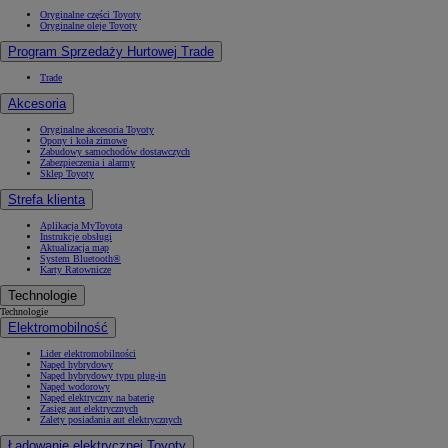
Oryginalne części Toyoty
Oryginalne oleje Toyoty
Program Sprzedaży Hurtowej Trade
Trade
Akcesoria
Oryginalne akcesoria Toyoty
Opony i koła zimowe
Zabudowy samochodów dostawczych
Zabezpieczenia i alarmy
Sklep Toyoty
Strefa klienta
Aplikacja MyToyota
Instrukcje obsługi
Aktualizacja map
System Bluetooth®
Karty Ratownicze
Technologie
Technologie
Elektromobilność
Lider elektromobilności
Napęd hybrydowy
Napęd hybrydowy typu plug-in
Napęd wodorowy
Napęd elektryczny na baterię
Zasięg aut elektrycznych
Zalety posiadania aut elektrycznych
Ładowanie elektrycznej Toyoty