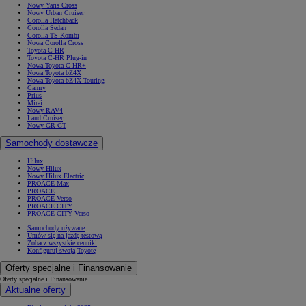
Nowy Yaris Cross
Nowy Urban Cruiser
Corolla Hatchback
Corolla Sedan
Corolla TS Kombi
Nowa Corolla Cross
Toyota C-HR
Toyota C-HR Plug-in
Nowa Toyota C-HR+
Nowa Toyota bZ4X
Nowa Toyota bZ4X Touring
Camry
Prius
Mirai
Nowy RAV4
Land Cruiser
Nowy GR GT
Samochody dostawcze
Hilux
Nowy Hilux
Nowy Hilux Electric
PROACE Max
PROACE
PROACE Verso
PROACE CITY
PROACE CITY Verso
Samochody używane
Umów się na jazdę testową
Zobacz wszystkie cenniki
Konfiguruj swoją Toyotę
Oferty specjalne i Finansowanie
Oferty specjalne i Finansowanie
Aktualne oferty