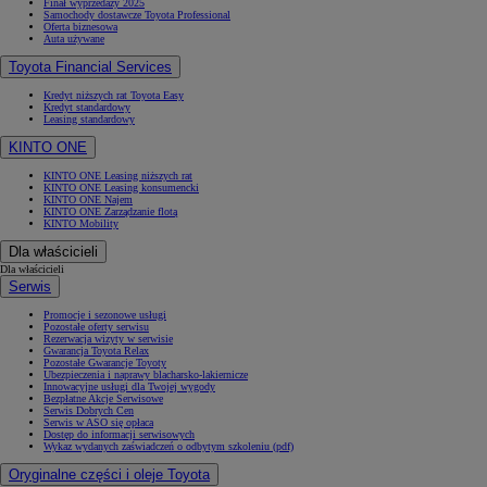
Finał wyprzedaży 2025
Samochody dostawcze Toyota Professional
Oferta biznesowa
Auta używane
Toyota Financial Services
Kredyt niższych rat Toyota Easy
Kredyt standardowy
Leasing standardowy
KINTO ONE
KINTO ONE Leasing niższych rat
KINTO ONE Leasing konsumencki
KINTO ONE Najem
KINTO ONE Zarządzanie flotą
KINTO Mobility
Dla właścicieli
Dla właścicieli
Serwis
Promocje i sezonowe usługi
Pozostałe oferty serwisu
Rezerwacja wizyty w serwisie
Gwarancja Toyota Relax
Pozostałe Gwarancje Toyoty
Ubezpieczenia i naprawy blacharsko-lakiernicze
Innowacyjne usługi dla Twojej wygody
Bezpłatne Akcje Serwisowe
Serwis Dobrych Cen
Serwis w ASO się opłaca
Dostęp do informacji serwisowych
Wykaz wydanych zaświadczeń o odbytym szkoleniu (pdf)
Oryginalne części i oleje Toyota