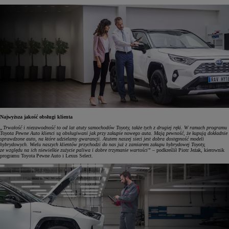
Najwyższa jakość obsługi klienta
„Trwałość i niezawodność to od lat atuty samochodów Toyoty, także tych z drugiej ręki. W ramach programu
Toyota Pewne Auto klienci są obsługiwani jak przy zakupie nowego auta. Mają pewność, że kupują dokładnie
sprawdzone auto, na które udzielamy gwarancji. Atutem naszej sieci jest dobra dostępność modeli
hybrydowych. Wielu naszych klientów przychodzi do nas już z zamiarem zakupu hybrydowej Toyoty,
ze względu na ich niewielkie zużycie paliwa i dobre trzymanie wartości”
– podkreślił Piotr Jeżak, kierownik
programu Toyota Pewne Auto i Lexus Select.