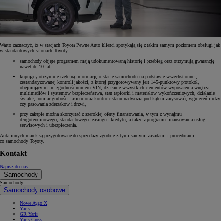
Warto zaznaczyć, że w stacjach Toyota Pewne Auto klienci spotykają się z takim samym poziomem obsługi jak
w standardowych salonach Toyoty:
samochody objęte programem mają udokumentowaną historię i przebieg oraz otrzymują gwarancję
nawet do 10 lat,
kupujący otrzymuje rzetelną informację o stanie samochodu na podstawie wszechstronnej,
zestandaryzowanej kontroli jakości, z której przygotowywany jest 145-punktowy protokół,
obejmujący m.in. zgodność numeru VIN, działanie wszystkich elementów wyposażenia wnętrza,
multimediów i systemów bezpieczeństwa, stan tapicerki i materiałów wykończeniowych, działanie
świateł, pomiar grubości lakieru oraz kontrolę stanu nadwozia pod kątem zarysowań, wgnieceń i rdzy
czy pasowania zderzaków i drzwi,
przy zakupie można skorzystać z szerokiej oferty finansowania, w tym z wynajmu
długoterminowego, standardowego leasingu i kredytu, a także z programu finansowania usług
serwisowych i ubezpieczenia.
Auta innych marek są przygotowane do sprzedaży zgodnie z tymi samymi zasadami i procedurami
co samochody Toyoty.
Kontakt
Napisz do nas
Samochody
Samochody
Samochody osobowe
Nowe Aygo X
Yaris
GR Yaris
Yaris Cross