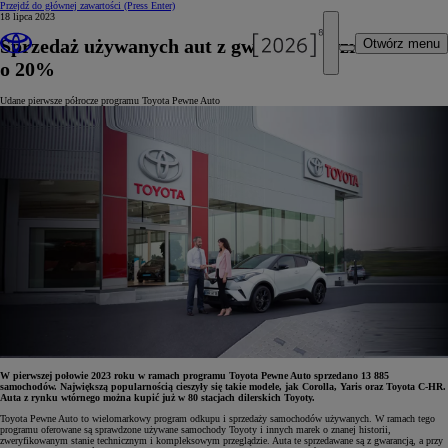
Przejdź do głównej zawartości
(Press Enter)
18 lipca 2023
Sprzedaż używanych aut z gwarancją wzrosła
Otwórz menu
o 20%
Udane pierwsze półrocze programu Toyota Pewne Auto
W pierwszej połowie 2023 roku w ramach programu Toyota Pewne Auto sprzedano 13 885
samochodów. Największą popularnością cieszyły się takie modele, jak Corolla, Yaris oraz Toyota C-HR.
Auta z rynku wtórnego można kupić już w 80 stacjach dilerskich Toyoty.
Toyota Pewne Auto to wielomarkowy program odkupu i sprzedaży samochodów używanych. W ramach tego
programu oferowane są sprawdzone używane samochody Toyoty i innych marek o znanej historii,
zweryfikowanym stanie technicznym i kompleksowym przeglądzie. Auta te sprzedawane są z gwarancją, a przy